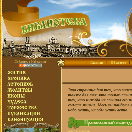
Добавить в Избранное
†
Главная
†
Об авторе
†
Эта страница для тех, кто знае
также для тех, кто только слыша
тех, кто никогда не слышал его и
смысле жизни. Здесь вы найдете 
надо жить, чтобы жить вечно.
Аудиокалендарь