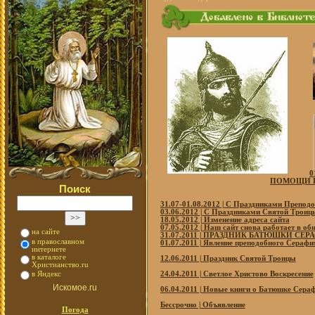
0
ПОМОЩИ В
Поиск
31.07-01.08.2012 | С Праздниками Препо
03.06.2012 | С Праздниками Святой Троиц
18.05.2012 | Изменение адреса сайта
07.05.2012 | Наш сайт снова работает в о
на сайте
31.07.2011 | ПРАЗДНИК БАТЮШКИ СЕ
в православном
01.07.2011 | Явление преподобного Сераф
интернете
в каталоге
12.06.2011 | Праздник Святой Троицы
Христианство.ru
24.04.2011 | Светлое Христово Воскресение
в Яндекс
Искомое.ru
06.04.2011 | Новые книги о Батюшке Сера
Бессрочно | Объявление
Погода